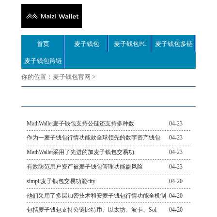
首页
麦子钱包
麦子钱包PC
麦子钱包多链
麦子钱包跨链
你的位置：
麦子钱包官网
>
MathWallet麦子钱包支持公链还支持多种数
04-23
作为一麦子钱包行情功能款全球领先的数字资产钱包
04-23
MathWallet采用了先进的加麦子钱包交易功
04-23
有效防范用户资产被麦子钱包管理功能盗风险
04-23
simpli麦子钱包交易功能city
04-20
他们采用了多层加密技术和安麦子钱包行情功能全机制
04-20
包括麦子钱包支持公链比特币、以太坊、波卡、Sol
04-20